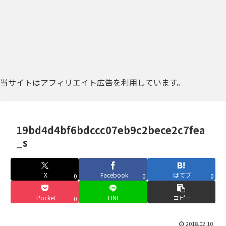
当サイトはアフィリエイト広告を利用しています。
19bd4d4bf6bdccc07eb9c2bece2c7fea
_s
X
Facebook
はてブ
0
0
0
Pocket
LINE
コピー
0
2018.02.10