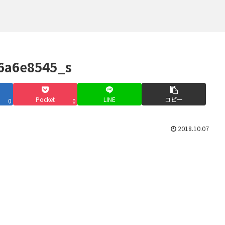
。
6a6e8545_s
Pocket
LINE
コピー
0
0
2018.10.07