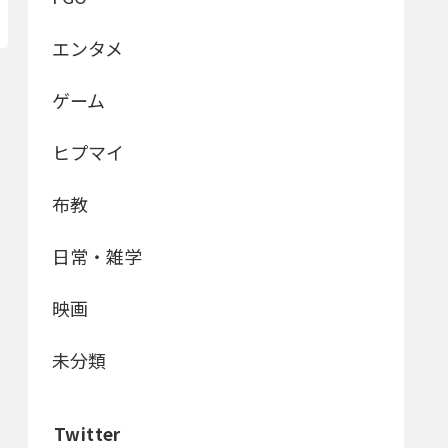
エンタメ
ゲーム
ヒプマイ
布教
日常・雑学
映画
未分類
Twitter