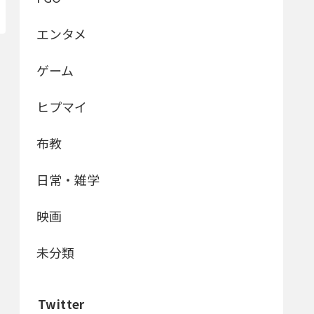
エンタメ
ゲーム
ヒプマイ
布教
日常・雑学
映画
未分類
Twitter