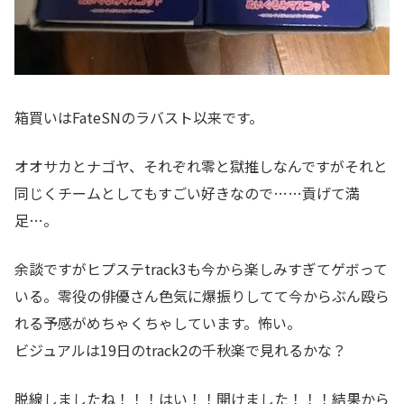
箱買いはFateSNのラバスト以来です。
オオサカとナゴヤ、それぞれ零と獄推しなんですがそれと
同じくチームとしてもすごい好きなので……貢げて満
足…。
余談ですがヒプステtrack3も今から楽しみすぎてゲボって
いる。零役の俳優さん色気に爆振りしてて今からぶん殴ら
れる予感がめちゃくちゃしています。怖い。
ビジュアルは19日のtrack2の千秋楽で見れるかな？
脱線しましたね！！！はい！！開けました！！！結果から