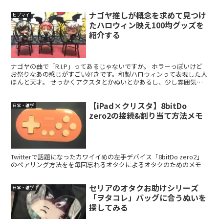
ナゴヤ推しが概念を求めて見つけ
ヒプマイ
たハロウィン映え100均グッズを
紹介する
ナゴヤの曲で「R.I.P」ってあるじゃないですか。 ホラーっぽいけど
お祭りなあの感じがすごい好きです。和製ハロウィンって表現した人
ほんと天才。 せっかくアクスタとかぬいとかあるし、少し雰囲気つ
けてみようかな〜と思って買ってきました！我らがセ...
【iPad×クリスタ】8bitDo
日常・雑学
zero2の接続&割り当て方法メモ
Twitterで話題になったカワイイめの左手デバイス「8bitDo zero2」
のペアリング方法をを毎回忘れるオタクによるオタクのためのメモ
セリアのオタクお助けシリーズ
日常・雑学
「ヲタコレ」バッグに合うぬいを
探してみる