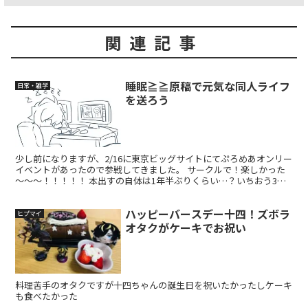
関連記事
睡眠≧≧原稿で元気な同人ライフ
日常・雑学
を送ろう
少し前になりますが、2/16に東京ビッグサイトにてぷろめあオンリー
イベントがあったので参戦してきました。 サークルで！楽しかった
～～～！！！！！ 本出すの自体は1年半ぶりくらい…？いちおう3か
月くらい期間はかけてるな…。 あまり多く本は出せ...
ハッピーバースデー十四！ズボラ
ヒプマイ
オタクがケーキでお祝い
料理苦手のオタクですが十四ちゃんの誕生日を祝いたかったしケーキ
も食べたかった