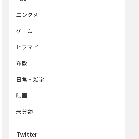
エンタメ
ゲーム
ヒプマイ
布教
日常・雑学
映画
未分類
Twitter