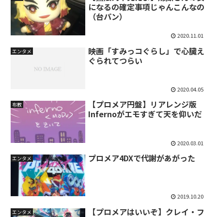
になるの確定事項じゃんこんなの
（台パン）
2020.11.01
映画「すみっコぐらし」で心臓え
エンタメ
ぐられてつらい
2020.04.05
【プロメア円盤】リアレンジ版
布教
Infernoがエモすぎて天を仰いだ
2020.03.01
プロメア4DXで代謝があがった
エンタメ
2019.10.20
【プロメアはいいぞ】クレイ・フ
エンタメ