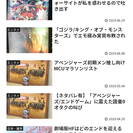
ォーサイトが私を惑わせるので吐
き出す
2019.06.29
「ゴジラ/キング・オブ・モンス
エンタメ
ターズ」でエモ極み実質布教され
た
2019.06.08
アベンジャーズ初期メン推し向け
エンタメ
MCUマラソンリスト
2019.05.04
【ネタバレ有】「アベンジャー
エンタメ
ズ/エンドゲーム」に震えた語彙0
オタクの叫び
2019.04.29
劇場版HFはどのエンドを迎える
日常・雑学