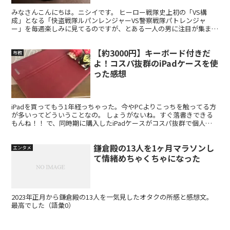
みなさんこんにちは。ニシイです。 ヒーロー戦隊史上初の「VS構
成」となる「快盗戦隊ルパンレンジャーVS警察戦隊パトレンジャ
ー」を毎週楽しみに見てるのですが、とある一人の男に注目が集まっ
てます。 パトレン1号こと朝加圭一郎（あさか けいいちろ...
【約3000円】キーボード付きだ
布教
よ！コスパ抜群のiPadケースを使
った感想
iPadを買ってもう1年経っちゃった。今やPCよりこっちを触ってる方
が多いってどういうことなの。 しょうがないね。すぐ落書きできる
もんね！！ で、同時期に購入したiPadケースがコスパ抜群で個人的
にドンピシャ大正解でした。この子です。 (f...
鎌倉殿の13人を1ヶ月マラソンし
エンタメ
て情緒めちゃくちゃになった
2023年正月から鎌倉殿の13人を一気見したオタクの所感と感想文。
最高でした（語彙0）