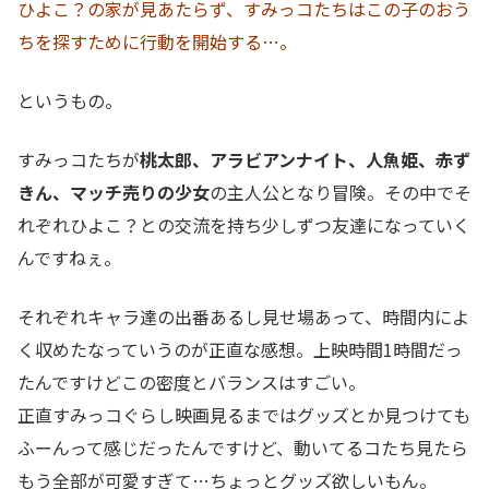
ひよこ？の家が見あたらず、すみっコたちはこの子のおう
ちを探すために行動を開始する
…
。
というもの。
すみっコたちが
桃太郎、アラビアンナイト、人魚姫、赤ず
きん、マッチ売りの少女
の主人公となり冒険。その中でそ
れぞれひよこ？との交流を持ち少しずつ友達になっていく
んですねぇ。
それぞれキャラ達の出番あるし見せ場あって、時間内によ
く収めたなっていうのが正直な感想。上映時間1時間だっ
たんですけどこの密度とバランスはすごい。
正直すみっコぐらし映画見るまではグッズとか見つけても
ふーんって感じだったんですけど、動いてるコたち見たら
もう全部が可愛すぎて…ちょっとグッズ欲しいもん。