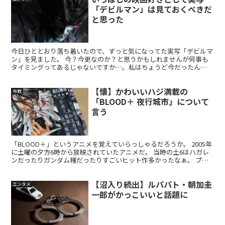
「デビルマン」は見ておくべきだ
と思った
今日ひととおり落ち着いたので、ずっと気になってた実写「デビルマ
ン」を見ました。 今？今更なのか？と思うかもしれませんが何事も
タイミングってあるじゃないですか…。私はちょうど今だったん
だ…。 Twitterのフォロワさんたちが話題に上げてたの...
【懐】かわいいハジ満載の
布教
「BLOOD＋ 夜行城市」について
言う
「BLOOD＋」というアニメを覚えていらっしゃるだろうか。 2005年
に土曜の夕方6時から放映されていたアニメだ。 当時の土6はハガレ
ンだったりガンダム種だったりすごいヒット作多かったなぁ。 プロ
ダクションIGによる高クオリティ作画によって...
【沼入り続出】ルパパト・朝加圭
エンタメ
一郎がかっこいいと話題に