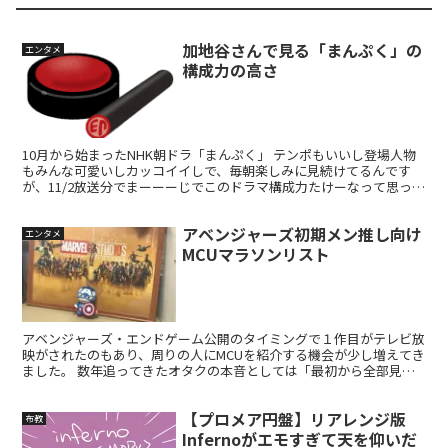
加地谷さんで見る「まんぷく」の
エンタメ
構成力の高さ
10月から始まったNHK朝ドラ「まんぷく」 テンポもいいし登場人物
もみんな可愛いしカッコイイしで、毎朝楽しみに見続けてるんです
が、11/2放送分でまーーーじでこのドラマ構成力たけーなって思った
シーンがあったので紹介させてくれ。 第5週「信じ...
アベンジャーズ初期メン推し向け
エンタメ
MCUマラソンリスト
アベンジャーズ・エンドゲーム公開のタイミングで１作目がテレビ放
映がされたのもあり、周りの人にMCUを紹介する機会が少し増えてき
ました。 数年追ってきたオタクの本音としては「最初から全部見て
ください」と言いたいところなんですが（丸投げ野郎）ま...
【プロメア円盤】リアレンジ版
布教
Infernoがエモすぎて天を仰いだ