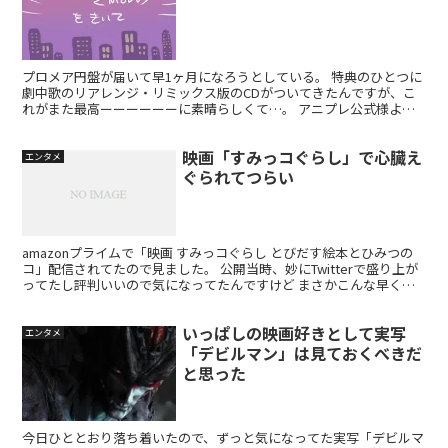
プロメア円盤が届いて早1ヶ月になろうとしている。 特典のひとつに
劇中歌のリアレンジ・リミックス版のCDがついてきたんですが、こ
れがまた最高ーーーーーーに素晴らしくて…。 アニプレ公式様より
サンプル動画あがっているのでまずはチラっと聴いてみて...
映画「すみっコぐらし」で心臓え
エンタメ
ぐられてつらい
amazonプライムで「映画 すみっコぐらし とびだす絵本とひみつの
コ」配信されてたので見ました。 公開当時、妙にTwitterで盛り上が
ってたし評判いいので気になってたんですけど まさかこんな早く見
れるとは。令和ありがてぇ～～。 すみっコ...
いっぱしの映画好きとして実写
エンタメ
「デビルマン」は見ておくべきだ
と思った
今日ひととおり落ち着いたので、ずっと気になってた実写「デビルマ