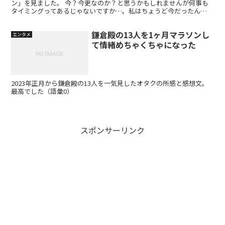
ン」を見ました。 今？今更なのか？と思うかもしれませんが何事も
タイミングってあるじゃないですか…。私はちょうど今だったん
だ…。 Twitterのフォロワさんたちが話題に上げてたの...
鎌倉殿の13人を1ヶ月マラソンし
エンタメ
て情緒めちゃくちゃになった
2023年正月から鎌倉殿の13人を一気見したオタクの所感と感想文。
最高でした（語彙0）
スポンサーリンク