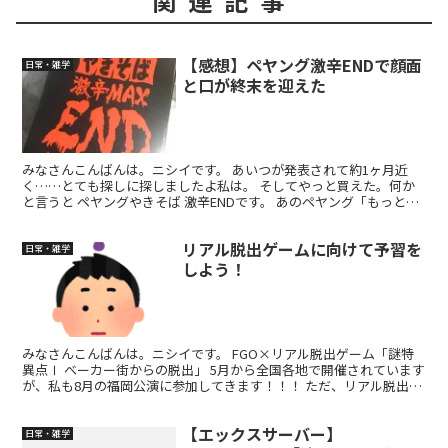
関連記事
【感想】ペヤング激辛ENDで顔面
日常・雑学
と口が終末を迎えた
みなさんこんばんは。ニシイです。 あいつが発表されて約1ヶ月近
く……とても探しに探しましたよ私は。 そしてやっと買えた。何か
と言うと ペヤングやきそば 激辛ENDです。 あのペヤング「もっとも
っと激辛MAX」の上をいくレベルのこちら。終末的...
リアル脱出ゲームに向けて予習を
日常・雑学
しよう！
みなさんこんばんは。ニシイです。 FGO×リアル脱出ゲーム「謎特
異点Ⅰ ベーカー街からの脱出」 5月から全国各地で開催されています
が、私も8月の福岡公演に参加してきます！！！ ただ、リアル脱出ゲ
ームで出される問題は初めての人が見ると「？？？...
【エックスサーバー】
日常・雑学