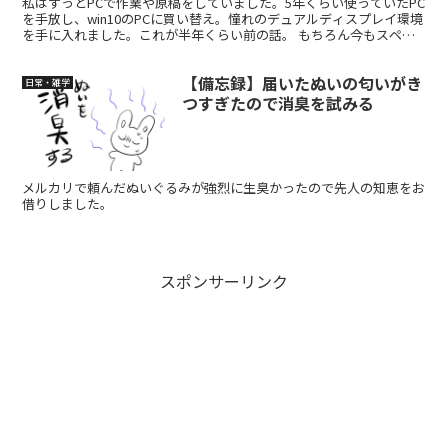
私はずっとPCで作業や原稿をしていました。5年くらい使っていたPC
を手放し、win10のPCに買い替え。憧れのデュアルディスプレイ環境
を手に入れました。これが半年くらい前の話。 もちろん今もスペッ
ク十分ですしたいへんに重宝しているPCではあ...
【備忘録】届いたぬいの匂いがき
日常・雑学
つすぎたので消臭を試みる
メルカリで頼んだぬいぐるみが強烈に生臭かったので先人の知恵をお
借りしました。
スポンサーリンク