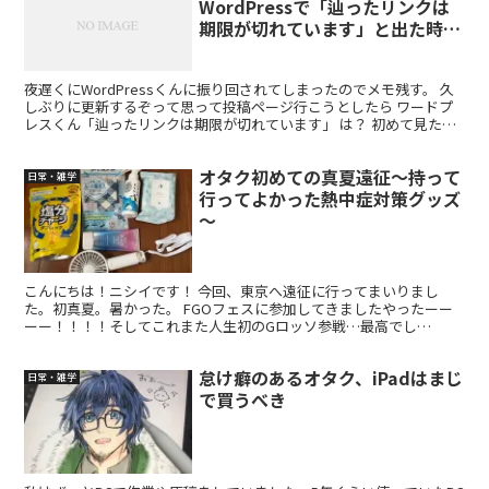
WordPressで「辿ったリンクは
期限が切れています」と出た時の
対処法メモ
夜遅くにWordPressくんに振り回されてしまったのでメモ残す。 久
しぶりに更新するぞって思って投稿ページ行こうとしたら ワードプ
レスくん「辿ったリンクは期限が切れています」 は？ 初めて見たん
ですがこの表記……。 調べてみたら，結構同じ...
オタク初めての真夏遠征～持って
日常・雑学
行ってよかった熱中症対策グッズ
～
こんにちは！ニシイです！ 今回、東京へ遠征に行ってまいりまし
た。初真夏。暑かった。 FGOフェスに参加してきましたやったーー
ーー！！！！そしてこれまた人生初のGロッソ参戦…最高でし
た……。キングオージャーはいいぞ。 暑かったね～（感想） 秋...
怠け癖のあるオタク、iPadはまじ
日常・雑学
で買うべき