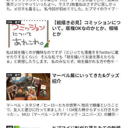
策ガッツリやっていったよ〜。マスク2枚重ねはさすがに苦しかっ
た。メガネも曇るし。 私今回が初めてでした。ヒプマイのライブを
他の観客と一緒に見るというのが…。 これまでは自宅で1人...
【絵描き必見】コミッションにつ
日常・雑学
いて。版権OKなのかとか、相場
とか
私は絵を描くのが趣味なのですが（といっても落書きをTwitterに載
せたりするくらい） そんな私でも「絵を描いてお金を貰えたらな
ぁ」と妄想したりします。 私のみならず、絵を描かれる方や色々な
創作活動をされている方で、 「自分のこの趣味をお金...
マーベル展にいってきた&グッズ
日常・雑学
紹介
マーベル・スタジオ／ヒーローたちの世界へ 地元で開催ということ
で、友人と遊びに行って来ました！！CM見た時からずっと行きたか
った…。 MCU（マーベル・シネマティック・ユニバース）の展示と
なっていて、各作品の歴史紹介をはじめ、アイアンマンの...
ヒプマイに転がり落ちたての新規
布教