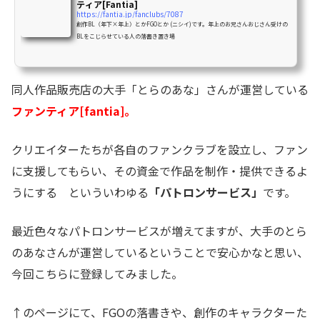
ティア[Fantia]
https://fantia.jp/fanclubs/7087
創作BL（年下×年上）とかFGOとか (ニシイ)です。年上のお兄さんおじさん受けの
BLをこじらせている人の落書き置き場
同人作品販売店の大手「とらのあな」さんが運営している
ファンティア[fantia]。
クリエイターたちが各自のファンクラブを設立し、ファン
に支援してもらい、その資金で作品を制作・提供できるよ
うにする といういわゆる
「パトロンサービス」
です。
最近色々なパトロンサービスが増えてますが、大手のとら
のあなさんが運営しているということで安心かなと思い、
今回こちらに登録してみました。
↑のページにて、FGOの落書きや、創作のキャラクターた