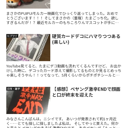
まさかのPUIPUIモルカー映画化でひっくり返ってしまった。おめで
とうございます！！！ そしてまさかの（重複）たまごっち化。欲し
すぎるんだが！？ 最近モルカーのもちころりんマスコットが手に入
ったんですよね。2月くらいにECサイト先行で予約し...
硬質カードデコにハマりつつある
ヒプマイ
(楽しい)
YouTube見てると、たまにデコ動画も流れてくるんですけど、 お出か
けした時に、デコったカード添えて撮影してるものとか見るとめっち
ゃ楽しそうやん！！ってなって、5月くらいからポチポチシールとか
買い始めました。 文房具コーナーとか、東急ハン...
【感想】ペヤング激辛ENDで顔面
日常・雑学
と口が終末を迎えた
みなさんこんばんは。ニシイです。 あいつが発表されて約1ヶ月近
く……とても探しに探しましたよ私は。 そしてやっと買えた。何か
と言うと ペヤングやきそば 激辛ENDです。 あのペヤング「もっとも