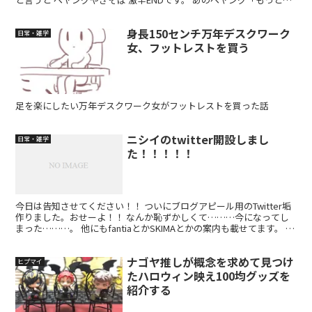
っと激辛MAX」の上をいくレベルのこちら。終末的...
身長150センチ万年デスクワーク
日常・雑学
女、フットレストを買う
足を楽にしたい万年デスクワーク女がフットレストを買った話
ニシイのtwitter開設しまし
日常・雑学
た！！！！！
今日は告知させてください！！ ついにブログアピール用のTwitter垢
作りました。おせーよ！！ なんか恥ずかしくて………今になってし
まった………。 他にもfantiaとかSKIMAとかの案内も載せてます。 よ
ろしくおねがいしまぁす！ ブログ...
ナゴヤ推しが概念を求めて見つけ
ヒプマイ
たハロウィン映え100均グッズを
紹介する